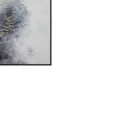
lokalizacji lub możliw
Technika mieszana na
Obraz zostanie wysła
Oryginalny obraz - s
Jeśli jesteś zainter
Należy pamiętać, że k
w zależności od ekra