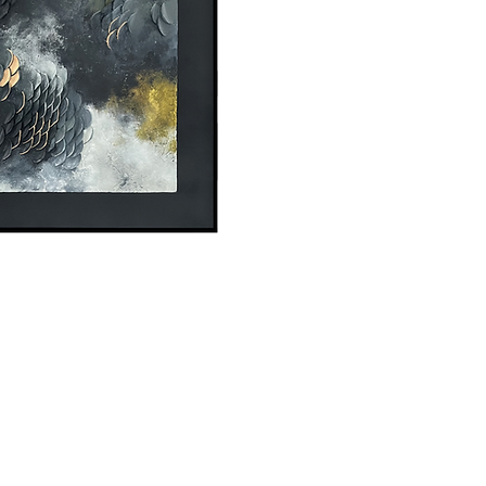
lokalizacji lub możliw
Technika mieszana na
Obraz zostanie wysła
Oryginalny obraz - s
Jeśli jesteś zainter
Należy pamiętać, że k
w zależności od ekra