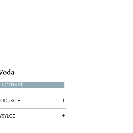
Woda
KONTAKT
RODUKCIE
w magazynie
YSYŁCE
sowany, skontaktuj się ze mną
ą wystawione po ustaleniu Twojej